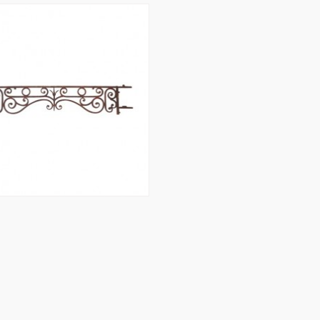
arde corps en fer forgé
Fiche produit
Je demande un devis