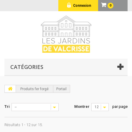
Connexion
0
CATÉGORIES
Produits fer forgé
Portail
Tri
Montrer
par page
--
12
Résultats 1 - 12 sur 15.