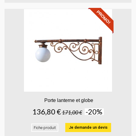
PROMO!
Porte lanterne et globe
136,80 €
-20%
171,00 €
Je demande un devis
Fiche produit